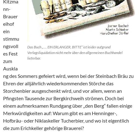
Kitzma
nn-
Brauer
eihof
ein
stimmu
ngsvoll
Das Buch „…. EIN ERLANGER, BITTE“ ist leider aufgrund
Verlagsliquidation nicht mehr über den allgemeinen Buchhandel
es Fest
lieferbar.
zum
Auskla
ng des Sommers gefeiert wird, wenn bei der Steinbach Bräu zu
Ehren der alljährlich wiederkommenden Störche das
Storchenbier ausgeschenkt wird, und vor allem, wenn an
Pfingsten Tausende zur Bergkirchweih strömen. Doch bei
einem aufmerksamen Rundgang über „den Berg“ fallen einige
Merkwürdigkeiten auf: Warum gibt es am Henninger-,
Hofbräu- oder Niklaskeller Tucherbier, und wo ist eigentlich
die zum Erichkeller gehörige Brauerei?