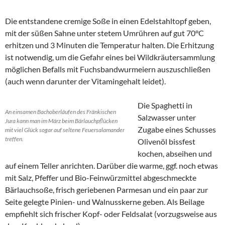
Die entstandene cremige Soße in einen Edelstahltopf geben,
mit der süßen Sahne unter stetem Umrühren auf gut 70°C
erhitzen und 3 Minuten die Temperatur halten. Die Erhitzung
ist notwendig, um die Gefahr eines bei Wildkräutersammlung
möglichen Befalls mit Fuchsbandwurmeiern auszuschließen
(auch wenn darunter der Vitamingehalt leidet).
Die Spaghetti in
An einsamen Bachoberläufen des Fränkischen
Salzwasser unter
Jura kann man im März beim Bärlauchpflücken
Zugabe eines Schusses
mit viel Glück sogar auf seltene Feuersalamander
treffen.
Olivenöl bissfest
kochen, abseihen und
auf einem Teller anrichten. Darüber die warme, ggf. noch etwas
mit Salz, Pfeffer und Bio-Feinwürzmittel abgeschmeckte
Bärlauchsoße, frisch geriebenen Parmesan und ein paar zur
Seite gelegte Pinien- und Walnusskerne geben. Als Beilage
empfiehlt sich frischer Kopf- oder Feldsalat (vorzugsweise aus