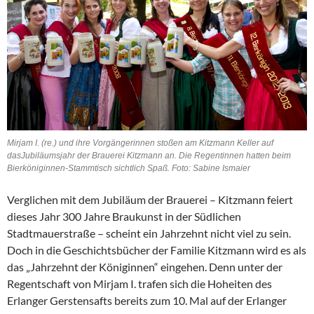
Mirjam I. (re.) und ihre Vorgängerinnen stoßen am Kitzmann Keller auf
dasJubiläumsjahr der Brauerei Kitzmann an. Die Regentinnen hatten beim
Bierköniginnen-Stammtisch sichtlich Spaß. Foto: Sabine Ismaier
Verglichen mit dem Jubiläum der Brauerei – Kitzmann feiert
dieses Jahr 300 Jahre Braukunst in der Südlichen
Stadtmauerstraße – scheint ein Jahrzehnt nicht viel zu sein.
Doch in die Geschichtsbücher der Familie Kitzmann wird es als
das „Jahrzehnt der Königinnen“ eingehen. Denn unter der
Regentschaft von Mirjam I. trafen sich die Hoheiten des
Erlanger Gerstensafts bereits zum 10. Mal auf der Erlanger