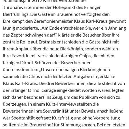
Jubiläumsjahr 2012 war der Wettstreit der
Thronanwärterinnen der Höhepunkt des Erlanger
Bierfrühlings. Die Gäste im Brauereihof verfolgten den
Dreikampf, den Zeremonienmeister Klaus Karl-Kraus gewohnt
launig moderierte. „Am Ende entscheiden Sie, wer ein Jahr lang
das Zepter schwingen darf“, klärte er die Besucher über ihre
zentrale Rolle auf. Erstmals entschieden die Gäste nicht mit
ihrem Applaus über die neue Bierkönigin, sondern wählten
ihre Favoritin mit verschiedenfarbigen Chips, die mit den
farbigen Dirndl-Schürzen der Bewerberinnen
übereinstimmten: „Unsere ehemaligen Bierköniginnen
sammeln die Chips nach der letzten Aufgabe ein“, erklärte
Klaus Karl-Kraus. Die drei Bewerberinnen, die alle stilecht von
der Erlanger Dirndl Garage eingekleidet worden waren, legten
sich daher besonders ins Zeug, um das Publikum von sich zu
überzeugen. In einem Kurz-Interview stellten die
Bewerberinnen ihre Souveränität unter Beweis, anschließend
war Spontanität gefragt: Kurzfristig und ohne Vorbereitung
sollten sie im Brauereihof für Stimmung sorgen. Bei der letzten