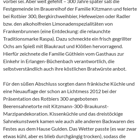
vorbei sei. Aber weit gefehlt – 300 Jahre später saß die
Festgemeinde im Brauereihof der Familie Kitzmann und feierte
bei Rotbier 300, Bergkirchweihbier, Hefeweizen oder Radler
bzw. den alkoholfreien Limonadenspezialitäten von
Frankenbrunnen (eine Entdeckung: die relaunchte
Traditionsmarke Raspa). Dazu schmeckte ein frisch gegrillter
Ochs am Spieß mit Blaukraut und Klößen hervorragend.
Hierfür zeichnete die Familie Güthlein vom Gasthaus zur
Einkehr in Erlangen-Büchenbach verantwortlich, die
selbstverständlich auch ihre köstlichen Bratwürste anbot.
Für den süßen Abschluss sorgten dann fränkische Küchle und
eine Neuauflage der schon an Lichtmess 2012 bei der
Präsentation des Rotbiers 300 angebotenen
Beerensahnetorte mit Kitzmann-300-Braukunst-
Marzipandekoration. Kissenküchle und das dreistöckige
Sahnekunstwerk kamen wie auch alle anderen Backwaren des
Festes aus dem Hause Gulden. Das Wetter passte (es war zwar
etwas kühl, aber es blieb durchgängig trocken), sodass die