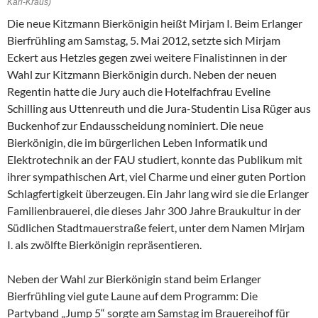
Karl-Kraus)
Die neue Kitzmann Bierkönigin heißt Mirjam I. Beim Erlanger
Bierfrühling am Samstag, 5. Mai 2012, setzte sich Mirjam
Eckert aus Hetzles gegen zwei weitere Finalistinnen in der
Wahl zur Kitzmann Bierkönigin durch. Neben der neuen
Regentin hatte die Jury auch die Hotelfachfrau Eveline
Schilling aus Uttenreuth und die Jura-Studentin Lisa Rüger aus
Buckenhof zur Endausscheidung nominiert. Die neue
Bierkönigin, die im bürgerlichen Leben Informatik und
Elektrotechnik an der FAU studiert, konnte das Publikum mit
ihrer sympathischen Art, viel Charme und einer guten Portion
Schlagfertigkeit überzeugen. Ein Jahr lang wird sie die Erlanger
Familienbrauerei, die dieses Jahr 300 Jahre Braukultur in der
Südlichen Stadtmauerstraße feiert, unter dem Namen Mirjam
I. als zwölfte Bierkönigin repräsentieren.
Neben der Wahl zur Bierkönigin stand beim Erlanger
Bierfrühling viel gute Laune auf dem Programm: Die
Partyband „Jump 5“ sorgte am Samstag im Brauereihof für