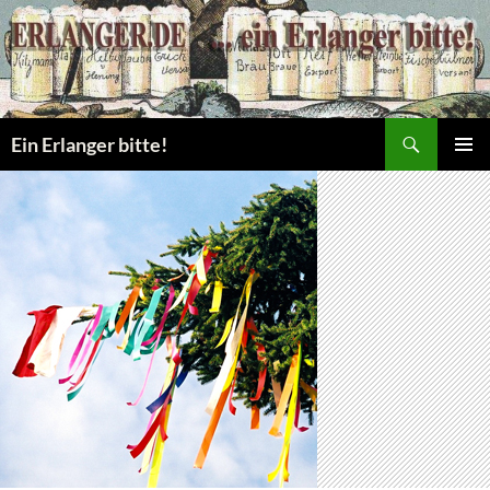
Zum
Inhalt
springen
Suchen
Ein Erlanger bitte!
PRIMÄR
MENÜ