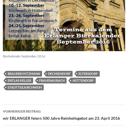
Bierkalender September 2016
BRAUEREI KITZMANN
DECHSENDORF
ELTERSDORF
ENTLAS KELLER
FRAUENAURACH
HÜTTENDORF
STADTTEILKIRCHWEIH
Beitragsnavigation
VORHERIGER BEITRAG
wir ERLANGER feiern 500 Jahre Reinheitsgebot am 23. April 2016