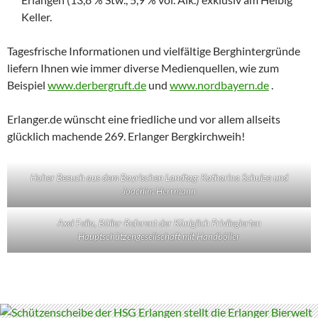
Keller.
Tagesfrische Informationen und vielfältige Berghintergründe
liefern Ihnen wie immer diverse Medienquellen, wie zum
Beispiel
www.derbergruft.de
und
www.nordbayern.de
.
Erlanger.de wünscht eine friedliche und vor allem allseits
glücklich machende 269. Erlanger Bergkirchweih!
Hoher Besuch aus dem Bayrischen Landtag: Katharina Schulze und
Joachim Herrmann
Axel Fella, Böller-Referent der Königlich Privilegierten
Hauptschützengesellschaft mit Handböller