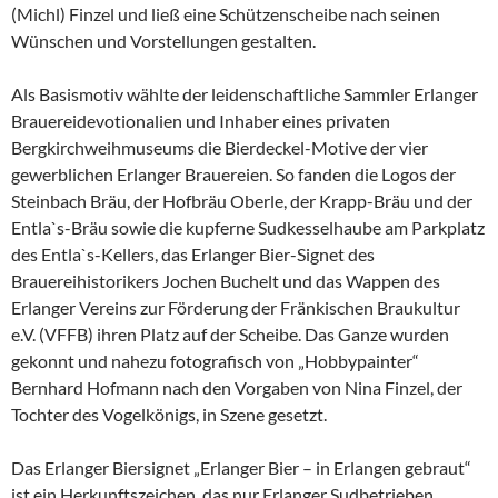
(Michl) Finzel und ließ eine Schützenscheibe nach seinen
Wünschen und Vorstellungen gestalten.
Als Basismotiv wählte der leidenschaftliche Sammler Erlanger
Brauereidevotionalien und Inhaber eines privaten
Bergkirchweihmuseums die Bierdeckel-Motive der vier
gewerblichen Erlanger Brauereien. So fanden die Logos der
Steinbach Bräu, der Hofbräu Oberle, der Krapp-Bräu und der
Entla`s-Bräu sowie die kupferne Sudkesselhaube am Parkplatz
des Entla`s-Kellers, das Erlanger Bier-Signet des
Brauereihistorikers Jochen Buchelt und das Wappen des
Erlanger Vereins zur Förderung der Fränkischen Braukultur
e.V. (VFFB) ihren Platz auf der Scheibe. Das Ganze wurden
gekonnt und nahezu fotografisch von „Hobbypainter“
Bernhard Hofmann nach den Vorgaben von Nina Finzel, der
Tochter des Vogelkönigs, in Szene gesetzt.
Das Erlanger Biersignet „Erlanger Bier – in Erlangen gebraut“
ist ein Herkunftszeichen, das nur Erlanger Sudbetrieben