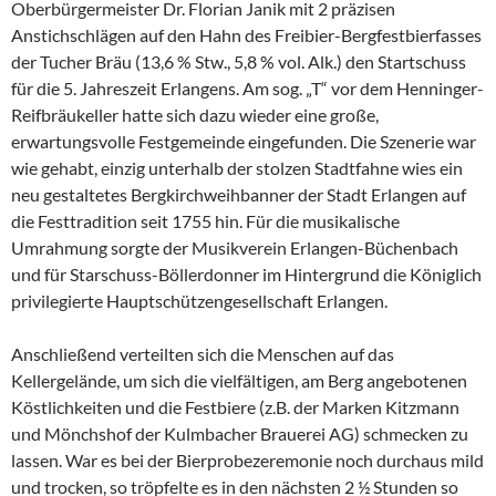
Oberbürgermeister Dr. Florian Janik mit 2 präzisen
Anstichschlägen auf den Hahn des Freibier-Bergfestbierfasses
der Tucher Bräu (13,6 % Stw., 5,8 % vol. Alk.) den Startschuss
für die 5. Jahreszeit Erlangens. Am sog. „T“ vor dem Henninger-
Reifbräukeller hatte sich dazu wieder eine große,
erwartungsvolle Festgemeinde eingefunden. Die Szenerie war
wie gehabt, einzig unterhalb der stolzen Stadtfahne wies ein
neu gestaltetes Bergkirchweihbanner der Stadt Erlangen auf
die Festtradition seit 1755 hin. Für die musikalische
Umrahmung sorgte der Musikverein Erlangen-Büchenbach
und für Starschuss-Böllerdonner im Hintergrund die Königlich
privilegierte Hauptschützengesellschaft Erlangen.
Anschließend verteilten sich die Menschen auf das
Kellergelände, um sich die vielfältigen, am Berg angebotenen
Köstlichkeiten und die Festbiere (z.B. der Marken Kitzmann
und Mönchshof der Kulmbacher Brauerei AG) schmecken zu
lassen. War es bei der Bierprobezeremonie noch durchaus mild
und trocken, so tröpfelte es in den nächsten 2 ½ Stunden so