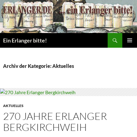
Zum
Inhalt
springen
Suchen
Ein Erlanger bitte!
PRIMÄR
MENÜ
Archiv der Kategorie: Aktuelles
AKTUELLES
270 JAHRE ERLANGER
BERGKIRCHWEIH