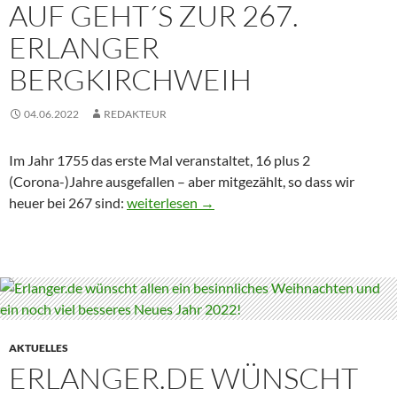
AUF GEHT´S ZUR 267.
ERLANGER
BERGKIRCHWEIH
04.06.2022
REDAKTEUR
Im Jahr 1755 das erste Mal veranstaltet, 16 plus 2
(Corona-)Jahre ausgefallen – aber mitgezählt, so dass wir
Auf geht´s zur 267. Erlanger Bergkirchweih
heuer bei 267 sind:
weiterlesen
→
AKTUELLES
ERLANGER.DE WÜNSCHT