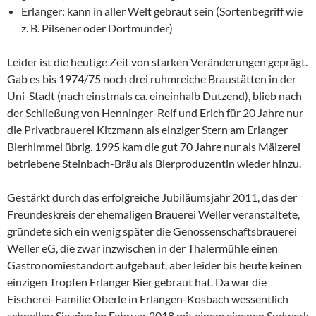
Erlanger: kann in aller Welt gebraut sein (Sortenbegriff wie
z. B. Pilsener oder Dortmunder)
Leider ist die heutige Zeit von starken Veränderungen geprägt.
Gab es bis 1974/75 noch drei ruhmreiche Braustätten in der
Uni-Stadt (nach einstmals ca. eineinhalb Dutzend), blieb nach
der Schließung von Henninger-Reif und Erich für 20 Jahre nur
die Privatbrauerei Kitzmann als einziger Stern am Erlanger
Bierhimmel übrig. 1995 kam die gut 70 Jahre nur als Mälzerei
betriebene Steinbach-Bräu als Bierproduzentin wieder hinzu.
Gestärkt durch das erfolgreiche Jubiläumsjahr 2011, das der
Freundeskreis der ehemaligen Brauerei Weller veranstaltete,
gründete sich ein wenig später die Genossenschaftsbrauerei
Weller eG, die zwar inzwischen in der Thalermühle einen
Gastronomiestandort aufgebaut, aber leider bis heute keinen
einzigen Tropfen Erlanger Bier gebraut hat. Da war die
Fischerei-Familie Oberle in Erlangen-Kosbach wessentlich
schneller: Sie ging im Februar 2018 mit einem eigenen Sudwerk