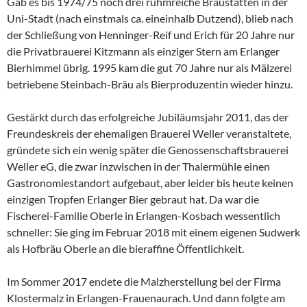
Gab es bis 1974/75 noch drei ruhmreiche Braustätten in der
Uni-Stadt (nach einstmals ca. eineinhalb Dutzend), blieb nach
der Schließung von Henninger-Reif und Erich für 20 Jahre nur
die Privatbrauerei Kitzmann als einziger Stern am Erlanger
Bierhimmel übrig. 1995 kam die gut 70 Jahre nur als Mälzerei
betriebene Steinbach-Bräu als Bierproduzentin wieder hinzu.
Gestärkt durch das erfolgreiche Jubiläumsjahr 2011, das der
Freundeskreis der ehemaligen Brauerei Weller veranstaltete,
gründete sich ein wenig später die Genossenschaftsbrauerei
Weller eG, die zwar inzwischen in der Thalermühle einen
Gastronomiestandort aufgebaut, aber leider bis heute keinen
einzigen Tropfen Erlanger Bier gebraut hat. Da war die
Fischerei-Familie Oberle in Erlangen-Kosbach wessentlich
schneller: Sie ging im Februar 2018 mit einem eigenen Sudwerk
als Hofbräu Oberle an die bieraffine Öffentlichkeit.
Im Sommer 2017 endete die Malzherstellung bei der Firma
Klostermalz in Erlangen-Frauenaurach. Und dann folgte am