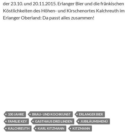
der 23.10. und 20.11.2015. Erlanger Bier und die fränkischen
Köstlichkeiten des Höhen- und Kirschenortes Kalchreuth im
Erlanger Oberland: Da passt alles zusammen!
100 JAHRE
BRAU- UND KOCHKUNST
ERLANGER BIER
FAMILIE KEY
GASTHAUS DREI LINDEN
JUBILÄUMSMENÜ
KALCHREUTH
KARL KITZMANN
KITZMANN