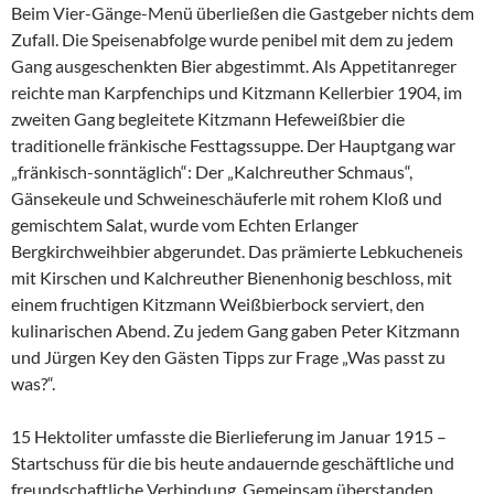
Beim Vier-Gänge-Menü überließen die Gastgeber nichts dem
Zufall. Die Speisenabfolge wurde penibel mit dem zu jedem
Gang ausgeschenkten Bier abgestimmt. Als Appetitanreger
reichte man Karpfenchips und Kitzmann Kellerbier 1904, im
zweiten Gang begleitete Kitzmann Hefeweißbier die
traditionelle fränkische Festtagssuppe. Der Hauptgang war
„fränkisch-sonntäglich“: Der „Kalchreuther Schmaus“,
Gänsekeule und Schweineschäuferle mit rohem Kloß und
gemischtem Salat, wurde vom Echten Erlanger
Bergkirchweihbier abgerundet. Das prämierte Lebkucheneis
mit Kirschen und Kalchreuther Bienenhonig beschloss, mit
einem fruchtigen Kitzmann Weißbierbock serviert, den
kulinarischen Abend. Zu jedem Gang gaben Peter Kitzmann
und Jürgen Key den Gästen Tipps zur Frage „Was passt zu
was?“.
15 Hektoliter umfasste die Bierlieferung im Januar 1915 –
Startschuss für die bis heute andauernde geschäftliche und
freundschaftliche Verbindung. Gemeinsam überstanden