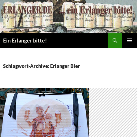
Zum
Inhalt
springen
Suchen
Ein Erlanger bitte!
PRIMÄR
MENÜ
Schlagwort-Archive: Erlanger Bier