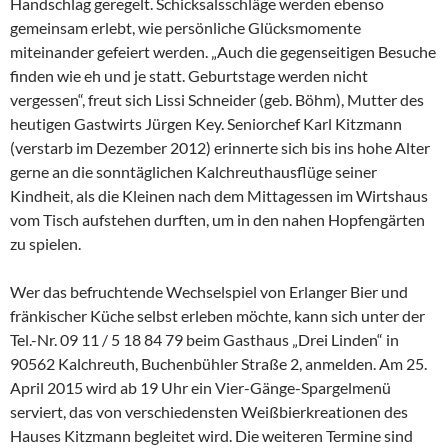
Handschlag geregelt. Schicksalsschläge werden ebenso
gemeinsam erlebt, wie persönliche Glücksmomente
miteinander gefeiert werden. „Auch die gegenseitigen Besuche
finden wie eh und je statt. Geburtstage werden nicht
vergessen“, freut sich Lissi Schneider (geb. Böhm), Mutter des
heutigen Gastwirts Jürgen Key. Seniorchef Karl Kitzmann
(verstarb im Dezember 2012) erinnerte sich bis ins hohe Alter
gerne an die sonntäglichen Kalchreuthausflüge seiner
Kindheit, als die Kleinen nach dem Mittagessen im Wirtshaus
vom Tisch aufstehen durften, um in den nahen Hopfengärten
zu spielen.
Wer das befruchtende Wechselspiel von Erlanger Bier und
fränkischer Küche selbst erleben möchte, kann sich unter der
Tel.-Nr. 09 11 / 5 18 84 79 beim Gasthaus „Drei Linden“ in
90562 Kalchreuth, Buchenbühler Straße 2, anmelden. Am 25.
April 2015 wird ab 19 Uhr ein Vier-Gänge-Spargelmenü
serviert, das von verschiedensten Weißbierkreationen des
Hauses Kitzmann begleitet wird. Die weiteren Termine sind